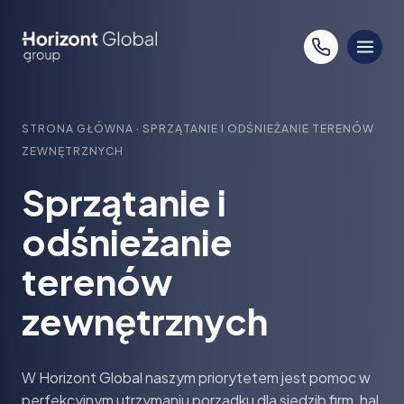
Przejdź
do
treści
STRONA GŁÓWNA
·
SPRZĄTANIE I ODŚNIEŻANIE TERENÓW
ZEWNĘTRZNYCH
Sprzątanie i
odśnieżanie
terenów
zewnętrznych
W Horizont Global naszym priorytetem jest pomoc w
perfekcyjnym utrzymaniu porządku dla siedzib firm, hal