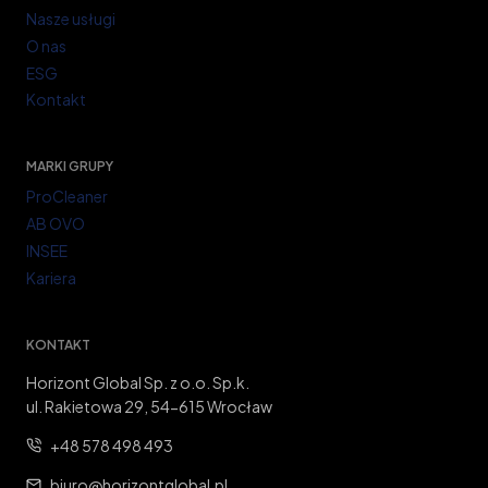
Nasze usługi
O nas
ESG
Kontakt
MARKI GRUPY
ProCleaner
AB OVO
INSEE
Kariera
KONTAKT
Horizont Global Sp. z o.o. Sp.k.
ul. Rakietowa 29, 54-615 Wrocław
+48 578 498 493
biuro@horizontglobal.pl