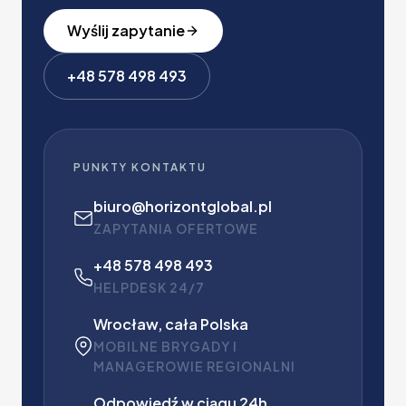
Wyślij zapytanie
+48 578 498 493
PUNKTY KONTAKTU
biuro@horizontglobal.pl
ZAPYTANIA OFERTOWE
+48 578 498 493
HELPDESK 24/7
Wrocław, cała Polska
MOBILNE BRYGADY I
MANAGEROWIE REGIONALNI
Odpowiedź w ciągu 24h