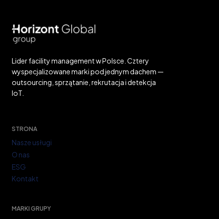
Lider facility management w Polsce. Cztery
wyspecjalizowane marki pod jednym dachem —
outsourcing, sprzątanie, rekrutacja i detekcja
IoT.
STRONA
Nasze usługi
O nas
ESG
Kontakt
MARKI GRUPY