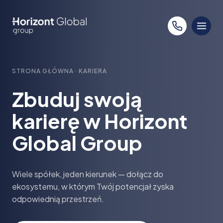
Przejdź
do
treści
STRONA GŁÓWNA
·
KARIERA
Zbuduj swoją
karierę w Horizont
Global Group
Wiele spółek, jeden kierunek — dołącz do
ekosystemu, w którym Twój potencjał zyska
odpowiednią przestrzeń.