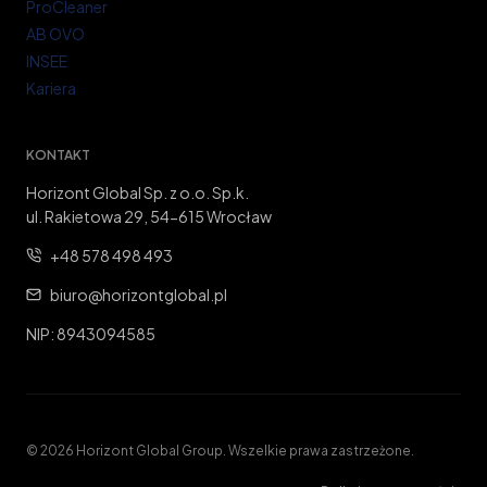
ProCleaner
AB OVO
INSEE
Kariera
KONTAKT
Horizont Global Sp. z o.o. Sp.k.
ul. Rakietowa 29, 54-615 Wrocław
+48 578 498 493
biuro@horizontglobal.pl
NIP: 8943094585
© 2026 Horizont Global Group. Wszelkie prawa zastrzeżone.