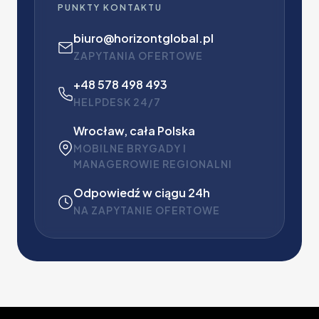
PUNKTY KONTAKTU
biuro@horizontglobal.pl
ZAPYTANIA OFERTOWE
+48 578 498 493
HELPDESK 24/7
Wrocław, cała Polska
MOBILNE BRYGADY I
MANAGEROWIE REGIONALNI
Odpowiedź w ciągu 24h
NA ZAPYTANIE OFERTOWE