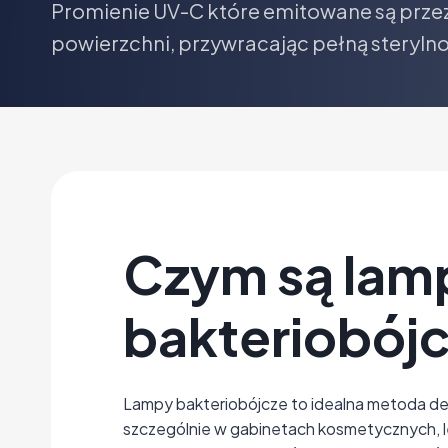
Promienie UV-C które emitowane są przez 
powierzchni, przywracając pełną steryln
Czym są lam
bakteriobój
Lampy bakteriobójcze to idealna metoda dez
szczególnie w gabinetach kosmetycznych, le