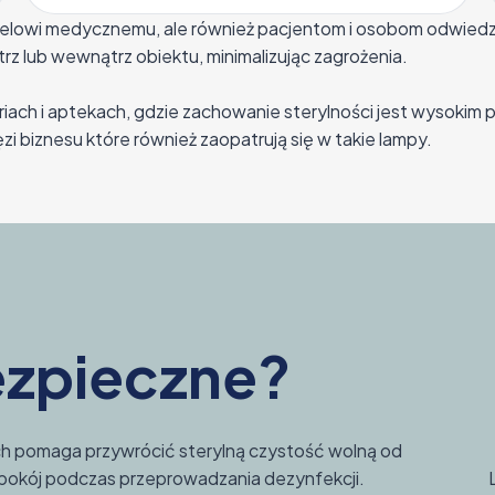
nelowi medycznemu, ale również pacjentom i osobom odwiedz
z lub wewnątrz obiektu, minimalizując zagrożenia.
oriach i aptekach, gdzie zachowanie sterylności jest wysoki
zi biznesu które również zaopatrują się w takie lampy.
ezpieczne?
h pomaga przywrócić sterylną czystość wolną od
 pokój podczas przeprowadzania dezynfekcji.