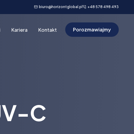
biuro@horizontglobal.pl
+48 578 498 493
Porozmawiajmy
i
Kariera
Kontakt
UV-C