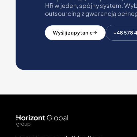
HR w jeden, spójny system. Wyb
outsourcing z gwarancją pełne
Wyślij zapytanie
+48 578 