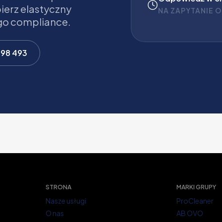
ierz elastyczny
NA ZAPYTANIE 
go compliance.
498 493
STRONA
MARKI GRUPY
Nasze usługi
ProCleaner
O nas
AB OVO