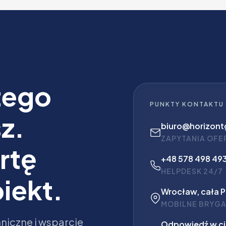
zego
PUNKTY KONTAKTU
z.
biuro@horizontg
ZAPYTANIA OF
rtę
+48 578 498 49
HELPDESK 24/7
iekt.
Wrocław, cała P
MOBILNE BRYGA
niczne i wsparcie
Odpowiedź w ci