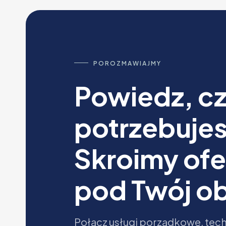
POROZMAWIAJMY
Powiedz, c
potrzebujes
Skroimy ofe
pod Twój ob
Połącz usługi porządkowe, tech