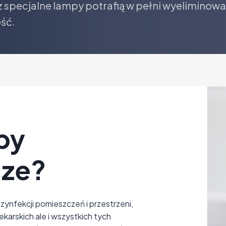
specjalne lampy potrafią w pełni wyeliminować
ość.
py
cze?
ynfekcji pomieszczeń i przestrzeni,
karskich ale i wszystkich tych