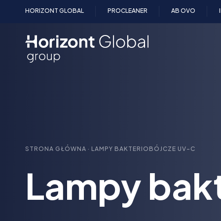
Przejdź
HORIZONT GLOBAL
PROCLEANER
AB OVO
do
treści
STRONA GŁÓWNA
·
LAMPY BAKTERIOBÓJCZE UV-C
Lampy bak