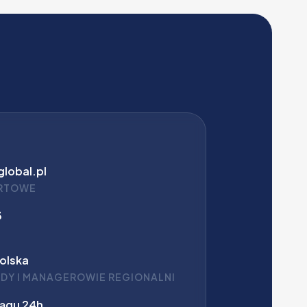
lobal.pl
ERTOWE
3
olska
DY I MANAGEROWIE REGIONALNI
ągu 24h