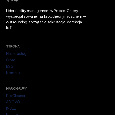
I
KIEDY
Lider facility management w Polsce. Cztery
NAPRAWDĘ
wyspecjalizowane marki pod jednym dachem —
SIĘ
outsourcing, sprzątanie, rekrutacja i detekcja
OPŁACA?
IoT.
STRONA
Nasze usługi
O nas
ESG
Kontakt
MARKI GRUPY
ProCleaner
AB OVO
INSEE
Kariera