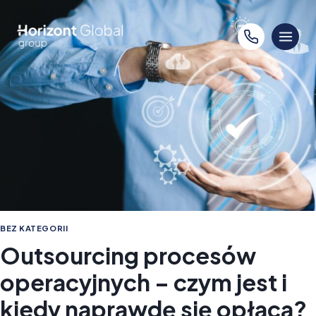
Przejdź
do
treści
BEZ KATEGORII
Outsourcing procesów
operacyjnych – czym jest i
kiedy naprawdę się opłaca?