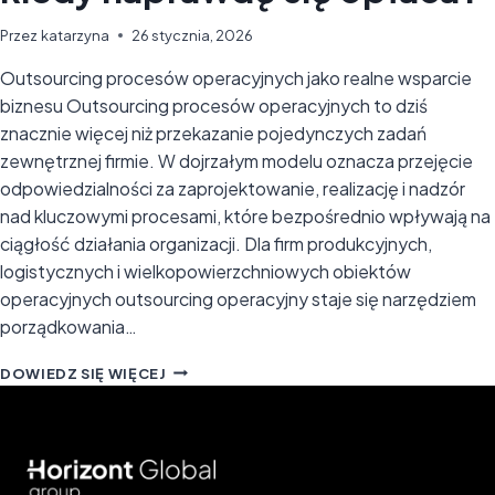
Przez
katarzyna
26 stycznia, 2026
Outsourcing procesów operacyjnych jako realne wsparcie
biznesu Outsourcing procesów operacyjnych to dziś
znacznie więcej niż przekazanie pojedynczych zadań
zewnętrznej firmie. W dojrzałym modelu oznacza przejęcie
odpowiedzialności za zaprojektowanie, realizację i nadzór
nad kluczowymi procesami, które bezpośrednio wpływają na
ciągłość działania organizacji. Dla firm produkcyjnych,
logistycznych i wielkopowierzchniowych obiektów
operacyjnych outsourcing operacyjny staje się narzędziem
porządkowania…
OUTSOURCING
DOWIEDZ SIĘ WIĘCEJ
PROCESÓW
OPERACYJNYCH
–
CZYM
JEST