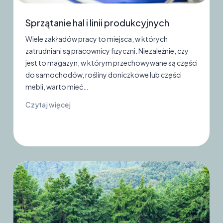
Sprzątanie hal i linii produkcyjnych
Wiele zakładów pracy to miejsca, w których
zatrudniani są pracownicy fizyczni. Niezależnie, czy
jest to magazyn, w którym przechowywane są części
do samochodów, rośliny doniczkowe lub części
mebli, warto mieć…
S
Czytaj więcej
p
r
z
ą
t
a
n
i
e