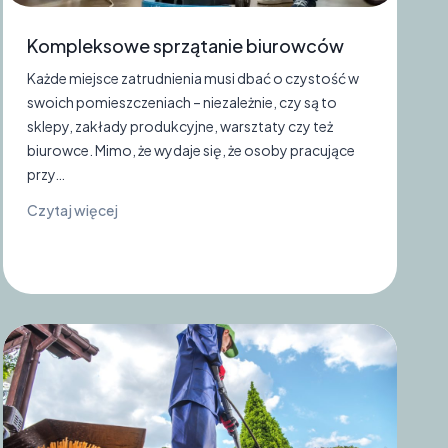
Kompleksowe sprzątanie biurowców
Każde miejsce zatrudnienia musi dbać o czystość w
swoich pomieszczeniach – niezależnie, czy są to
sklepy, zakłady produkcyjne, warsztaty czy też
biurowce. Mimo, że wydaje się, że osoby pracujące
przy…
K
Czytaj więcej
o
m
p
l
e
k
s
o
w