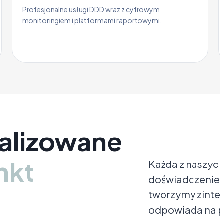
Profesjonalne usługi DDD wraz z cyfrowym
monitoringiem i platformami raportowymi.
alizowane
nkt
Każda z naszych
doświadczenie 
tworzymy zint
odpowiada na 