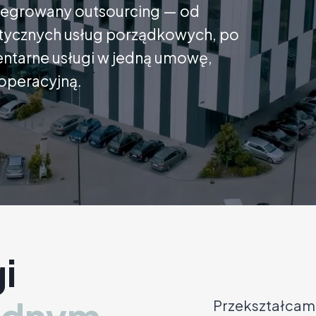
tegrowany outsourcing — od
istycznych usług porządkowych, po
tarne usługi w jedną umowę,
operacyjną.
i
Przekształcamy