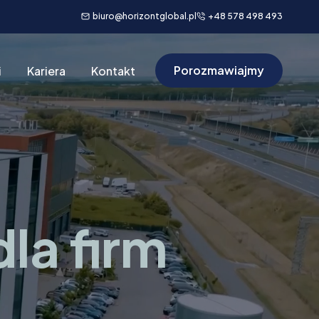
biuro@horizontglobal.pl
+48 578 498 493
Porozmawiajmy
i
Kariera
Kontakt
la firm