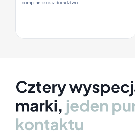
compliance oraz doradztwo.
Cztery wyspecj
marki,
jeden pu
kontaktu