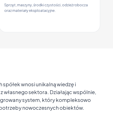
Sprzęt, maszyny, środki czystości, odzież robocza
oraz materiały eksploatacyjne.
 spółek wnosi unikalną wiedzę i
z własnego sektora. Działając wspólnie,
egrowany system, który kompleksowo
potrzeby nowoczesnych obiektów.