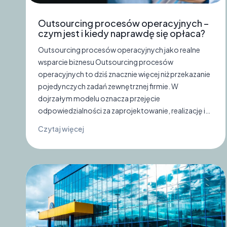
Outsourcing procesów operacyjnych –
czym jest i kiedy naprawdę się opłaca?
Outsourcing procesów operacyjnych jako realne
wsparcie biznesu Outsourcing procesów
operacyjnych to dziś znacznie więcej niż przekazanie
pojedynczych zadań zewnętrznej firmie. W
dojrzałym modelu oznacza przejęcie
odpowiedzialności za zaprojektowanie, realizację i…
O
Czytaj więcej
u
t
s
o
u
r
c
i