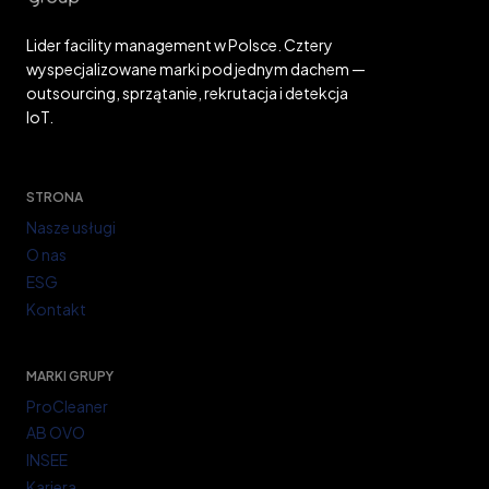
I
KIEDY
Lider facility management w Polsce. Cztery
NAPRAWDĘ
wyspecjalizowane marki pod jednym dachem —
SIĘ
outsourcing, sprzątanie, rekrutacja i detekcja
OPŁACA?
IoT.
STRONA
Nasze usługi
O nas
ESG
Kontakt
MARKI GRUPY
ProCleaner
AB OVO
INSEE
Kariera