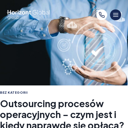
Przejdź
do
treści
BEZ KATEGORII
Outsourcing procesów
operacyjnych – czym jest i
kiedy naprawdę się opłaca?