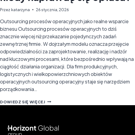
Przez
katarzyna
26 stycznia, 2026
Outsourcing procesów operacyjnych jako realne wsparcie
biznesu Outsourcing procesów operacyjnych to dziś
znacznie więcej niż przekazanie pojedynczych zadań
zewnętrznej firmie. W dojrzałym modelu oznacza przejęcie
odpowiedzialności za zaprojektowanie, realizację i nadzór
nad kluczowymi procesami, które bezpośrednio wpływają na
ciągłość działania organizacji. Dla firm produkcyjnych,
logistycznych i wielkopowierzchniowych obiektów
operacyjnych outsourcing operacyjny staje się narzędziem
porządkowania…
OUTSOURCING
DOWIEDZ SIĘ WIĘCEJ
PROCESÓW
OPERACYJNYCH
–
CZYM
JEST