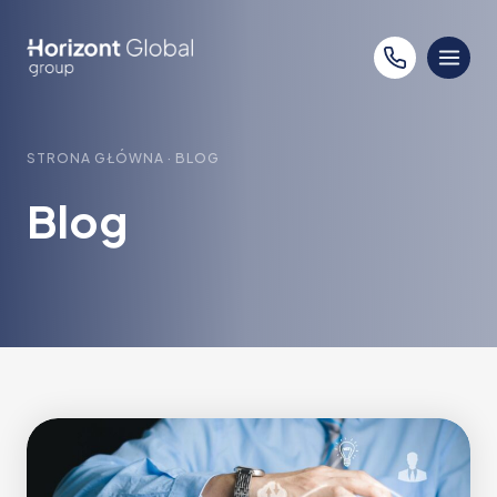
Przejdź
do
treści
STRONA GŁÓWNA
·
BLOG
Blog