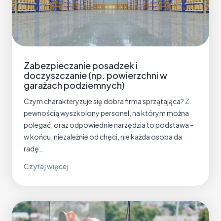
z
r
c
e
z
n
e
y
ń
z
Zabezpieczanie posadzek i
i
doczyszczanie (np. powierzchni w
e
garażach podziemnych)
l
Czym charakteryzuje się dobra firma sprzątająca? Z
o
pewnością wyszkolony personel, na którym można
n
polegać, oraz odpowiednie narzędzia to podstawa –
e
w końcu, niezależnie od chęci, nie każda osoba da
radę…
Z
Czytaj więcej
a
b
e
z