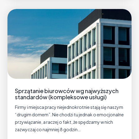
c
o
i
c
e
z
o
y
k
s
i
z
e
c
n
z
w
a
w
n
y
i
s
e
Sprzątanie biurowców wg najwyższych
o
(
standardów (kompleksowe usługi)
k
n
i
Firmy i miejsca pracy niejednokrotnie stają się naszym
p
c
“drugim domem”. Nie chodzi tu jednak o emocjonalne
.
h
przywiązanie, a raczej o fakt, że spędzamy w nich
p
b
zazwyczaj co najmniej 8 godzin…
o
i