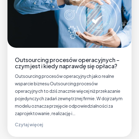
Outsourcing procesów operacyjnych –
czym jest i kiedy naprawdę się opłaca?
Outsourcing procesów operacyjnych jako realne
wsparcie biznesu Outsourcing procesów
operacyjnych to dziś znacznie więcej niż przekazanie
pojedynczych zadań zewnętrznej firmie. W dojrzałym
modelu oznacza przejęcie odpowiedzialności za
zaprojektowanie, realizację i…
O
Czytaj więcej
u