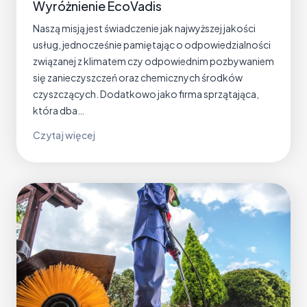
Wyróżnienie EcoVadis
e
n
Naszą misją jest świadczenie jak najwyższej jakości
–
usług, jednocześnie pamiętając o odpowiedzialności
o
związanej z klimatem czy odpowiednim pozbywaniem
d
się zanieczyszczeń oraz chemicznych środków
ś
czyszczących. Dodatkowo jako firma sprzątająca,
w
która dba…
i
W
Czytaj więcej
e
y
ż
r
e
ó
n
ż
i
n
e
i
i
e
w
n
y
i
c
e
z