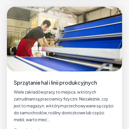
t
s
o
u
r
c
i
n
g
p
r
o
Sprzątanie hal i linii produkcyjnych
c
e
Wiele zakładów pracy to miejsca, w których
s
zatrudniani są pracownicy fizyczni. Niezależnie, czy
ó
jest to magazyn, w którym przechowywane są części
w
do samochodów, rośliny doniczkowe lub części
o
mebli, warto mieć…
p