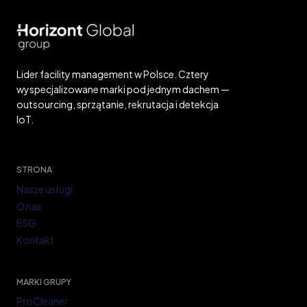
ł
u
g
i
)
Lider facility management w Polsce. Cztery
wyspecjalizowane marki pod jednym dachem —
outsourcing, sprzątanie, rekrutacja i detekcja
IoT.
STRONA
Nasze usługi
O nas
ESG
Kontakt
MARKI GRUPY
ProCleaner