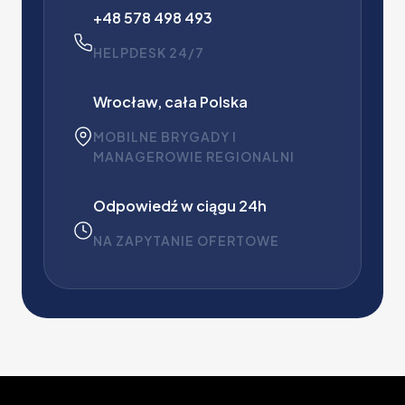
)
+48 578 498 493
r
d
HELPDESK 24/7
ó
w
Wrocław, cała Polska
(
k
MOBILNE BRYGADY I
o
MANAGEROWIE REGIONALNI
m
p
Odpowiedź w ciągu 24h
l
e
NA ZAPYTANIE OFERTOWE
k
s
o
w
e
u
s