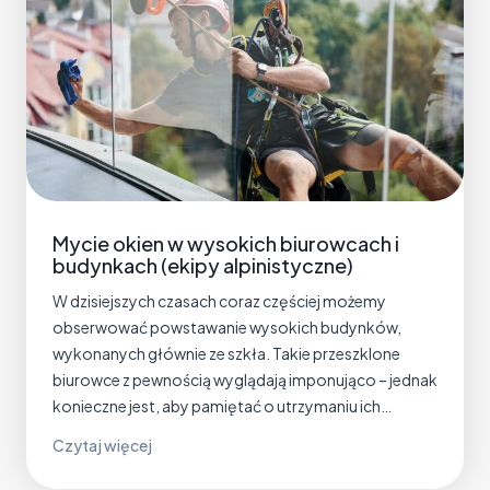
p
i
e
c
z
a
n
i
e
Mycie okien w wysokich biurowcach i
p
budynkach (ekipy alpinistyczne)
o
s
W dzisiejszych czasach coraz częściej możemy
a
obserwować powstawanie wysokich budynków,
d
wykonanych głównie ze szkła. Takie przeszklone
z
biurowce z pewnością wyglądają imponująco – jednak
e
konieczne jest, aby pamiętać o utrzymaniu ich…
k
M
Czytaj więcej
i
y
d