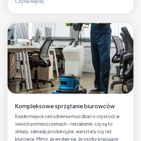
S
Czytaj więcej
e
p
r
r
a
z
c
ą
y
t
j
a
n
n
y
i
c
e
h
h
–
a
c
l
z
i
y
Kompleksowe sprzątanie biurowców
l
m
i
j
Każde miejsce zatrudnienia musi dbać o czystość w
n
e
swoich pomieszczeniach – niezależnie, czy są to
i
s
sklepy, zakłady produkcyjne, warsztaty czy też
i
t
biurowce. Mimo, że wydaje się, że osoby pracujące